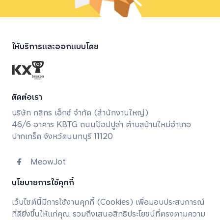
ให้บริการและออกแบบโดย
ติดต่อเรา
บริษัท กสิกร เอ็กซ์ จํากัด (สํานักงานใหญ่)
46/6 อาคาร KBTG ถนนป๊อปปูล่า ตำบลบ้านใหม่อำเภอ
ปากเกร็ด จังหวัดนนทบุรี 11120
MeowJot
meowjot.support@kbtg.tech
นโยบายการใช้คุกกี้
เว็บไซต์นี้มีการใช้งานคุกกี้ (Cookies) เพื่อมอบประสบการณ์
นโยบายการคุ้มครองข้อมูลส่วนบุคคล
ที่ดียิ่งขึ้นให้แก่คุณ รวมถึงเสนอสิทธิประโยชน์ที่ตรงตามความ
นโยบายการใช้คุกกี้