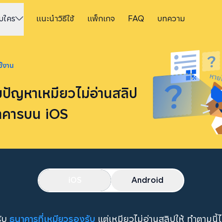
ับใคร
แนะนำวิธีใช้
แพ็กเกจ
FAQ
บทความ
้งาน
ไขปัญหาเหมียวไม่อ่านสลิป
าคารบน iOS
iOS
Android
ธนาคารที่เหมียวรองรับ
ับ
แต่เหมียวไม่อ่านสลิปให้ ทำตามนี้ไ