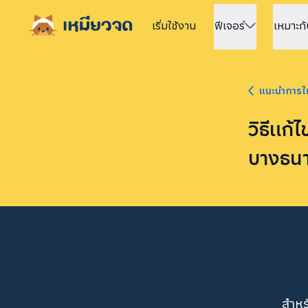
เริ่มใช้
งาน
ฟีเจอร์
เหมาะก
แนะนำการใช
วิธีแก้
บางธน
สำหร