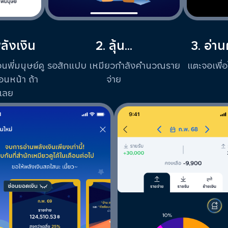
ลังเงิน
2. ลุ้น...
3. อ่า
พี่มนุษย์ดู​
รอสักแปบ เหมียวกำลังคำนวณราย
แตะจอเพื่อ
นหน้า ถ้า
จ่าย
ูเลย