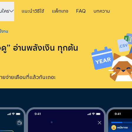
ับใคร
แนะนำวิธีใช้
แพ็กเกจ
FAQ
บทความ
้งาน
ดู” อ่านพลังเงิน ทุกต้น
จ่ายเดือนที่แล้วกันเถอะ