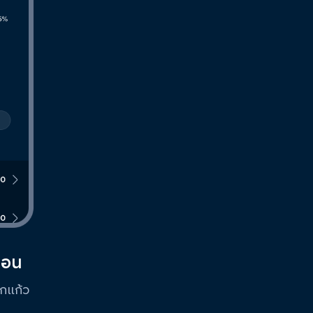
ดือน
ูกแก้ว