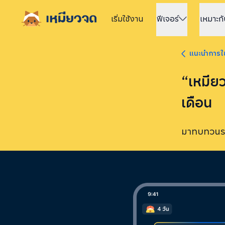
เริ่มใช้
งาน
ฟีเจอร์
เหมาะก
แนะนำการใช
“เหมียว
เดือน
มาทบทวนราย