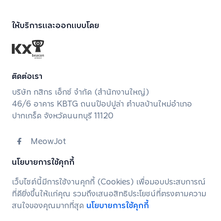
ให้บริการและออกแบบโดย
ติดต่อเรา
บริษัท กสิกร เอ็กซ์ จํากัด (สํานักงานใหญ่)
46/6 อาคาร KBTG ถนนป๊อปปูล่า ตำบลบ้านใหม่อำเภอ
ปากเกร็ด จังหวัดนนทบุรี 11120
MeowJot
meowjot.support@kbtg.tech
นโยบายการใช้คุกกี้
เว็บไซต์นี้มีการใช้งานคุกกี้ (Cookies) เพื่อมอบประสบการณ์
นโยบายการคุ้มครองข้อมูลส่วนบุคคล
ที่ดียิ่งขึ้นให้แก่คุณ รวมถึงเสนอสิทธิประโยชน์ที่ตรงตามความ
นโยบายการใช้คุกกี้
สนใจของคุณมากที่สุด
นโยบายการใช้คุกกี้
© 2025 KASIKORN X COMPANY LIMITED.