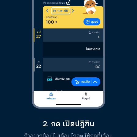
2. กด เปิดปฎิฑิน
ถ้าอยากย้อนไปเดือนไกลๆ ให้กดที่เดือน