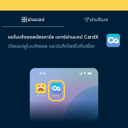
ผ่านแอป
ผ่านอีเมล
ขอใบแจ้งยอดบัตรคาร์ด เอกซ์ผ่านแอป CardX
เปิดแอปดูใบแจ้งยอด และบันทึกไฟล์ไปที่เครื่อง