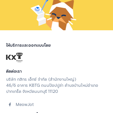
ให้บริการและออกแบบโดย
ติดต่อเรา
บริษัท กสิกร เอ็กซ์ จํากัด (สํานักงานใหญ่)
46/6 อาคาร KBTG ถนนป๊อปปูล่า ตำบลบ้านใหม่อำเภอ
ปากเกร็ด จังหวัดนนทบุรี 11120
MeowJot
meowjot.support@kbtg.tech