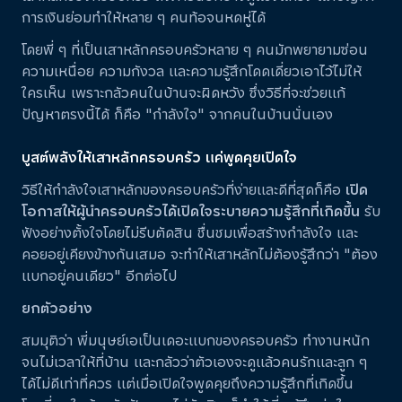
การเงินย่อมทำให้หลาย ๆ คนท้อจนหดหู่ได้
โดยพี่ ๆ ที่เป็นเสาหลักครอบครัวหลาย ๆ คนมักพยายามซ่อน
ความเหนื่อย ความกังวล และความรู้สึกโดดเดี่ยวเอาไว้ไม่ให้
ใครเห็น เพราะกลัวคนในบ้านจะผิดหวัง ซึ่งวิธีที่จะช่วยแก้
ปัญหาตรงนี้ได้ ก็คือ "กำลังใจ" จากคนในบ้านนั่นเอง
บูสต์พลังให้เสาหลักครอบครัว แค่พูดคุยเปิดใจ
วิธีให้กำลังใจเสาหลักของครอบครัวที่ง่ายและดีที่สุดก็คือ
เปิด
โอกาสให้ผู้นำครอบครัวได้เปิดใจระบายความรู้สึกที่เกิดขึ้น
รับ
ฟังอย่างตั้งใจโดยไม่รีบตัดสิน ชื่นชมเพื่อสร้างกำลังใจ และ
คอยอยู่เคียงข้างกันเสมอ จะทำให้เสาหลักไม่ต้องรู้สึกว่า "ต้อง
แบกอยู่คนเดียว" อีกต่อไป
ยกตัวอย่าง
สมมุติว่า พี่มนุษย์เอเป็นเดอะแบกของครอบครัว ทำงานหนัก
จนไม่เวลาให้ที่บ้าน และกลัวว่าตัวเองจะดูแล้วคนรักและลูก ๆ
ได้ไม่ดีเท่าที่ควร แต่เมื่อเปิดใจพูดคุยถึงความรู้สึกที่เกิดขึ้น