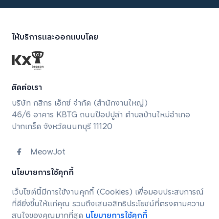
ให้บริการและออกแบบโดย
ติดต่อเรา
บริษัท กสิกร เอ็กซ์ จํากัด (สํานักงานใหญ่)
46/6 อาคาร KBTG ถนนป๊อปปูล่า ตำบลบ้านใหม่อำเภอ
ปากเกร็ด จังหวัดนนทบุรี 11120
MeowJot
meowjot.support@kbtg.tech
นโยบายการใช้คุกกี้
เว็บไซต์นี้มีการใช้งานคุกกี้ (Cookies) เพื่อมอบประสบการณ์
นโยบายการคุ้มครองข้อมูลส่วนบุคคล
ที่ดียิ่งขึ้นให้แก่คุณ รวมถึงเสนอสิทธิประโยชน์ที่ตรงตามความ
นโยบายการใช้คุกกี้
สนใจของคุณมากที่สุด
นโยบายการใช้คุกกี้