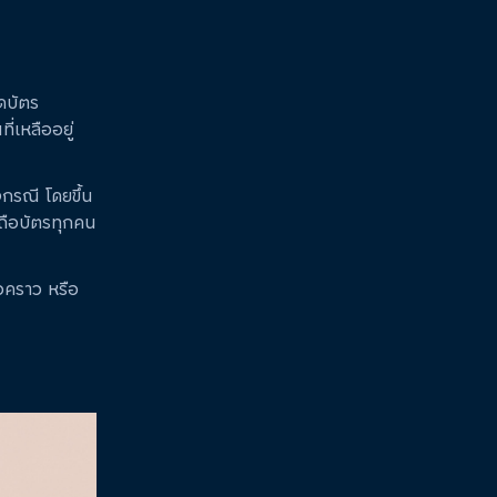
ูดบัตร
่เหลืออยู่
กรณี โดยขึ้น
ู้ถือบัตรทุกคน
่วคราว หรือ