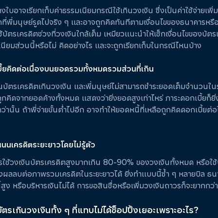
งใบอาจเรียกเก็บค่าธรรมเนียมกรณีใช้เกินวงเงิน ซึ่งเป็นค่าใช้จ่ายเพิ
ี่พี่มนุษย์รูดไปจริง ๆ และอาจถูกคิดทันทีตามเงื่อนไขของธนาคารหรื
ช้บัตรเครดิตช่วงที่วงเงินใกล้เต็ม เหมียวแนะนำให้เช็กเงื่อนไขของบัตร
มเนียมส่วนนี้หรือไม่ คิดอย่างไร และจะถูกเรียกเก็บในกรณีไหนบ้าง
ี้ยคิดต่อเนื่องบนยอดรวมทั้งหมดรวมส่วนที่เกิน
นบัตรเครดิตเกินวงเงิน และพี่มนุษย์ไม่สามารถชำระยอดเต็มจำนวนในร
ูกคิดจากยอดค้างทั้งหมด แสดงว่ายิ่งยอดสูงเท่าไหร่ ภาระดอกเบี้ยก็ยิ่ง
กว่านั้น ถ้าพี่จ่ายขั้นต่ำไปอีก อาจทำให้ยอดหนี้ที่เหลือถูกคิดดอกเบี้ยต่อ
นนเครดิตระยะยาวโดยไม่รู้ตัว
รใช้วงเงินบัตรเครดิตสูงมากเกิน 80-90% ของวงเงินทั้งหมด หรือใช้
่งผลลบต่อภาพรวมเครดิตในระยะยาวได้ ยิ่งทำแบบนี้ซ้ำ ๆ หลายบิล ธ
นี้สูง หรือบริหารเงินไม่ได้ การขอสินชื่อหรือเพิ่มวงเงินถาวรก็จะยากกว่า
ตรเกินวงเงินทั้ง ๆ ที่แทบไม่ได้ช็อปปิ้งเยอะเพราะอะไร?