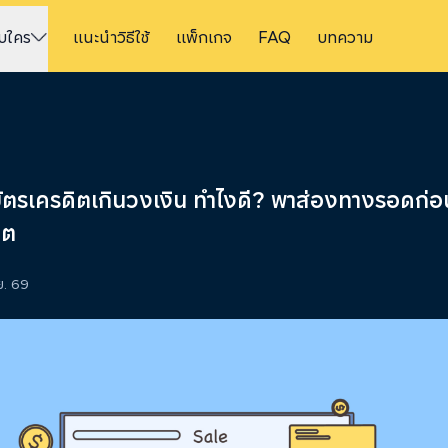
ับใคร
แนะนำวิธีใช้
แพ็กเกจ
FAQ
บทความ
ัตรเครดิตเกินวงเงิน ทำไงดี? พาส่องทางรอดก่อน
ิต
.ย. 69