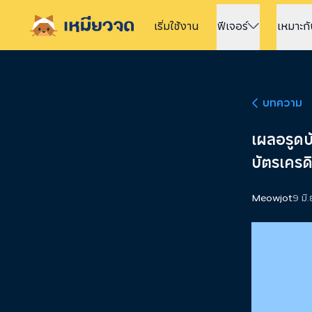
เริ่มใช้
งาน
ฟีเจอร์
เหมาะก
บทความ
เผลอรูดบ
บัตรเครด
Meowjot
9 มิ