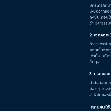
บัตรเครดิตบา
เหนือจากยอดท
ดังนั้น ก่อนใ
ว่า มีค่าธรร
2. เจอดอกเบ
ถ้ารายการไห
ดอกเบี้ยอาจถ
เท่านั้น หนัก
สิ้นสุด
3. กระทบคะแ
ถ้าสัดส่วนกา
บ่อย ๆ อาจส
ว่าพี่มีภาระห
หลายคนใช้บั