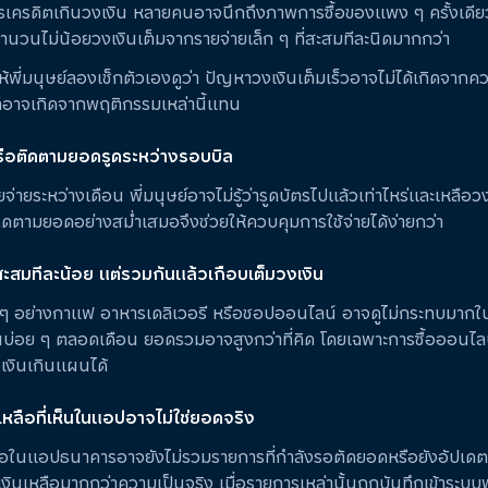
รเครดิตเกินวงเงิน หลายคนอาจนึกถึงภาพการซื้อของแพง ๆ ครั้งเดี
ำนวนไม่น้อยวงเงินเต็มจากรายจ่ายเล็ก ๆ ที่สะสมทีละนิดมากกว่า
้พี่มนุษย์ลองเช็กตัวเองดูว่า ปัญหาวงเงินเต็มเร็วอาจไม่ได้เกิดจากค
่อาจเกิดจากพฤติกรรมเหล่านี้แทน
หรือติดตามยอดรูดระหว่างรอบบิล
ยจ่ายระหว่างเดือน พี่มนุษย์อาจไม่รู้ว่ารูดบัตรไปแล้วเท่าไหร่และเหลือว
ดตามยอดอย่างสม่ำเสมอจึงช่วยให้ควบคุมการใช้จ่ายได้ง่ายกว่า
สะสมทีละน้อย แต่รวมกันแล้วเกือบเต็มวงเงิน
็ก ๆ อย่างกาแฟ อาหารเดลิเวอรี หรือชอปออนไลน์ อาจดูไม่กระทบมากใน
ขึ้นบ่อย ๆ ตลอดเดือน ยอดรวมอาจสูงกว่าที่คิด โดยเฉพาะการซื้อออนไลน์ท
เงินเกินแผนได้
หลือที่เห็นในแอปอาจไม่ใช่ยอดจริง
ือในแอปธนาคารอาจยังไม่รวมรายการที่กำลังรอตัดยอดหรือยังอัปเดต
เงินเหลือมากกว่าความเป็นจริง เมื่อรายการเหล่านั้นถูกบันทึกเข้าระบ