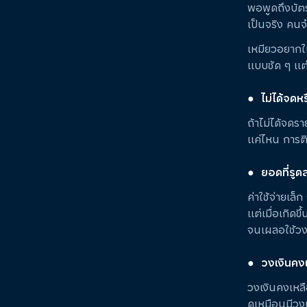
พอพูดถึงบัต
เป็นจริง คนจ
เหมียวอยากให
แบบชัด ๆ แต
●
ไม่ได้จด
ถ้าไม่ได้จดรา
แค่ไหน การติ
●
ยอดที่รูด
ค่าใช้จ่ายเล
แต่เมื่อเกิด
จนเผลอใช้วง
●
วงเงินคงเ
วงเงินคงเหล
ดูเหมือนมีวง