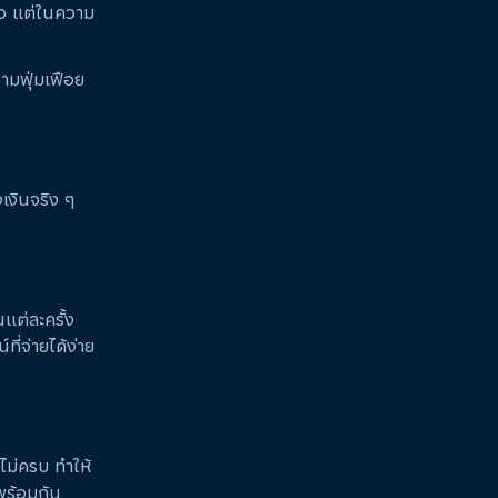
ยว แต่ในความ
วามฟุ่มเฟือย
งเงินจริง ๆ
แต่ละครั้ง
ี่จ่ายได้ง่าย
ไม่ครบ ทำให้
บพร้อมกัน