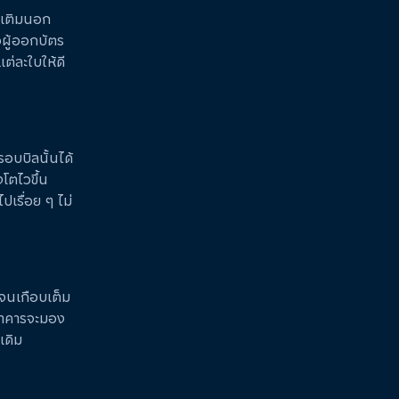
่มเติมนอก
อผู้ออกบัตร
แต่ละใบให้ดี
อบบิลนั้นได้
โตไวขึ้น
ไปเรื่อย ๆ ไม่
จนเกือบเต็ม
นาคารจะมอง
เดิม