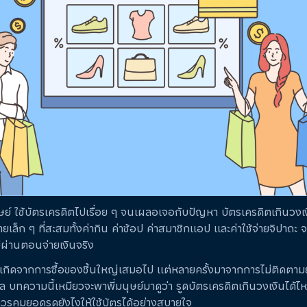
ษย์ ใช้บัตรเครดิตไปเรื่อย ๆ จนเผลอเจอกับปัญหา บัตรเครดิตเกินวงเงิ
ยเล็ก ๆ ที่สะสมทั้งค่ากิน ค่าช้อป ค่าสมาชิกแอป และค่าใช้จ่ายจิปาถะ 
ม่ผ่านตอนจ่ายเงินจริง
ด้เกิดจากการซื้อของชิ้นใหญ่เสมอไป แต่หลายครั้งมาจากการไม่ติดตาม
ล บทความนี้เหมียวจะพาพี่มนุษย์มาดูว่า รูดบัตรเครดิตเกินวงเงินได้ไ
รคุมยอดรูดยังไงให้ใช้บัตรได้อย่างสบายใจ