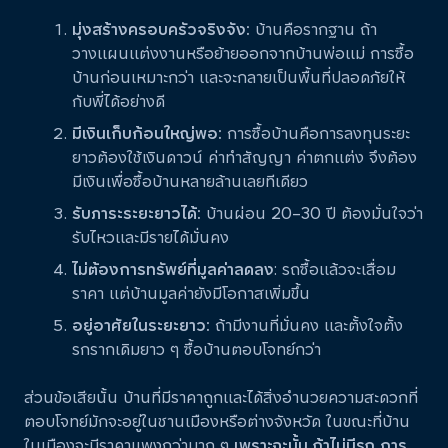
มุ่งสร้างครอบครัวจริงจัง:
บ้านคือรากฐาน ถ้า
วางแผนแต่งงานหรือย้ายออกจากบ้านพ่อแม่ การซื้อ
บ้านก่อนเหมาะกว่า และจะกลายเป็นพื้นที่ปลอดภัยให้
กับพี่ได้อย่างดี
มีเงินเก็บก้อนใหญ่พอ:
การซื้อบ้านคือการลงทุนระยะ
ยาวต้องใช้เงินดาวน์ ค่าทำสัญญา ค่าตกแต่ง จึงต้อง
มีเงินเพื่อซื้อบ้านหลายล้านเลยทีเดียว
รับภาระระยะยาวได้:
บ้านผ่อน 20–30 ปี ต้องมั่นใจว่า
รับไหวและมีรายได้มั่นคง
ไม่ต้องการทรัพย์ที่มูลค่าลดลง
: รถซื้อแล้วจะเสื่อม
ราคา แต่บ้านมูลค่ายังมีโอกาสเพิ่มขึ้น
อยู่อาศัยในระยะยาว:
ถ้ามีงานที่มั่นคง และตั้งใจตั้ง
รกรากเดิมยาว ๆ ซื้อบ้านตอบโจทย์กว่า
ส่วนข้อเสียนั้น บ้านที่มีราคาถูกและได้สิ่งอำนวยความสะดวกที่
ตอบโจทย์มักจะอยู่ในชานเมืองหรือต่างจังหวัด ในขณะที่บ้าน
ในเมืองจะมีราคาแพงกว่ามาก ๆ
เพราะฉะนั้น ถ้าไม่มีรถ การ