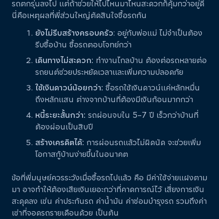
รถตกรุ่นลงไป แต่ถ้าช่วยให้ไปไหนมาไหนสะดวกก็คุ้มกว่าอยู่ดี
นี่คือเหตุผลที่พี่ส่วนใหญ่ตัดสินใจซื้อรถกัน
ยังไม่รีบสร้างครอบครัว
: อยู่กับพ่อแม่ ไม่จำเป็นต้อง
รีบซื้อบ้าน ซื้อรถตอบโจทย์กว่า
เดินทางไม่สะดวก:
ทำงานไกลบ้าน ต้องต่อรถหลายต่อ
รถยนต์ช่วยประหยัดเวลาและเพิ่มความปลอดภัย
ใช้เงินดาวน์น้อยกว่า:
ซื้อรถใช้เงินดาวน์แค่หลักหมื่น
ถึงหลักแสน ต่างจากบ้านที่ต้องมีเงินก้อนมากกว่า
หนี้ระยะสั้นกว่า:
รถผ่อนจบใน 5–7 ปี เร็วกว่าบ้านที่
ต้องผ่อนเป็นสิบปี
สร้างเครดิตได้:
การผ่อนรถแล้วไม่ผิดนัด จะช่วยเพิ่ม
โอกาสกู้บ้านง่ายขึ้นในอนาคต
ข้อที่พี่มนุษย์ควรระวังเมื่อซื้อรถไปแล้ว คือ มีค่าใช้จ่ายแฝงตาม
มา อาจทำให้ต้องเสียเงินเยอะกว่าที่คาดการณ์ไว้ เสี่ยงการเงิน
สะดุดลง เช่น ค่าประกันรถ ค่าน้ำมัน ค่าซ่อมบำรุงรถ รวมถึงค่า
เช่าที่จอดรถรายเดือนด้วย เป็นต้น