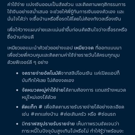
ค่าใช้จ่าย แบ่งเงินออมเป็นสัดส่วน และติดตามพฤติกรรมการ
ใช้เงินอย่างสม่ำเสมอ จะช่วยให้พี่รู้ทันการเงินของตัวเอง และ
มั่นใจได้ว่า จะซื้อบ้านหรือซื้อรถได้โดยไม่ต้องกังวลเรื่องเงิน
เพื่อให้วางแผนง่ายและแม่นยำขึ้นก่อนตัดสินใจว่าจะซื้อรถหรือ
ซื้อบ้านก่อนดี
เหมียวขอแนะนำตัวช่วยอย่างแอป
เหมียวจด
ที่ออกแบบมา
เพื่อช่วยพี่ควบคุมและติดตามค่าใช้จ่ายรายวันได้ครบทุกมุม
ด้วยฟีเจอร์ดี ๆ อย่าง
จดรายจ่ายอัตโนมัติ
จากสลิปโอนเงิน แค่เปิดแอปก็
บันทึกให้เลย ไม่ต้องจดเอง
จัดหมวดหมู่ค่าใช้จ่าย
ได้ตามต้องการ แถมสร้างหมวด
หมู่ใหม่เองได้ด้วย
ติดแท็ก #
เพื่อติดตามรายรับรายจ่ายได้อย่างละเอียด
เช่น #ตกแต่งบ้าน #ต่อเติมครัว หรือ #ซ่อมรถ
มี
กราฟสรุปรายรับรายจ่าย
เห็นภาพรวมชัดเจนว่า
ภาระหนี้ในปัจจุบันสูงเกินไปหรือไม่ ทำให้รู้ว่าพร้อมจะ