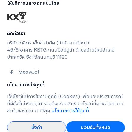
ให้บริการและออกแบบโดย
ติดต่อเรา
บริษัท กสิกร เอ็กซ์ จํากัด (สํานักงานใหญ่)
46/6 อาคาร KBTG ถนนป๊อปปูล่า ตำบลบ้านใหม่อำเภอ
ปากเกร็ด จังหวัดนนทบุรี 11120
MeowJot
meowjot.support@kbtg.tech
นโยบายการใช้คุกกี้
นโยบายการคุ้มครองข้อมูลส่วนบุคคล
เว็บไซต์นี้มีการใช้งานคุกกี้ (Cookies) เพื่อมอบประสบการณ์
นโยบายการใช้คุกกี้
ที่ดียิ่งขึ้นให้แก่คุณ รวมถึงเสนอสิทธิประโยชน์ที่ตรงตามความ
สนใจของคุณมากที่สุด
นโยบายการใช้คุกกี้
© 2025 KASIKORN X COMPANY LIMITED.
ALL RIGHTS RESERVED.
ตั้งค่า
ยอมรับทั้งหมด