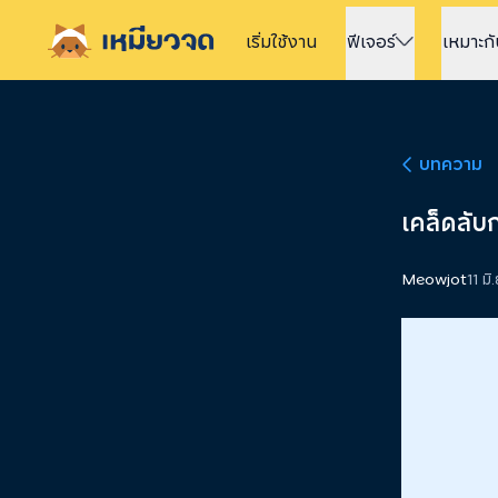
เริ่มใช้
งาน
ฟีเจอร์
เหมาะก
บทความ
เคล็ดลับ
Meowjot
11 มิ