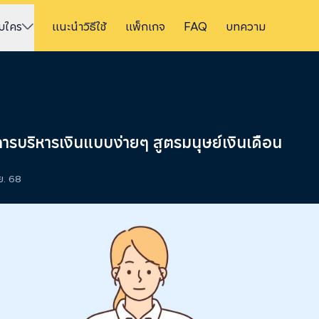
ับใคร
แนะนำวิธีใช้
แพ็กเกจ
FAQ
บทความ
การบริหารเงินแบบง่ายๆ สูตรมนุษย์เงินเดือน
.ย. 68