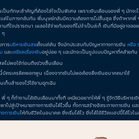
นเป็นทักษะสำคัญที่ต้องใส่ใจเป็นพิเศษ เพราะเงินเดือนของพี่ ๆ มักจะไ
ต่ในทางกลับกัน พี่มนุษย์กลับมีความต้องการไม่สิ้นสุด ซึ่งถ้าหากพี่ 
ตามที่ใจปรารถนา เผลอใช้จ่ายกับของที่ไม่จำเป็นล่ะก็ เงินที่มีอยู่อาจล
่ ๆ
ลยการ
บริหารเงินสด
ตั้งแต่ต้น จึงมักประสบกับปัญหาทางการเงิน
หรือ 
ับ
และ
เครียดเรื่องเงิน
อยู่บ่อย ๆ และมักจะเป็นรูปแบบปัญหาที่คล้ายกัน 
นสดไม่พอใช้ก่อนถึงช่วงสิ้นเดือน
นี้บัตรเครดิตพอกพูน เนื่องจากเงินไม่พอต้องดึงเงินอนาคตมาใช้
งินเก็บสำรองไว้ใช้ยามฉุกเฉิน
พี่ ๆ ก็ทำงานได้เงินเดือนมาทั้งที เหมียวอยากให้พี่ ๆ รู้จักวิธีบริหารเงิ
ือพาไปสู่เป้าหมายทางการเงินได้ไวขึ้น ทั้งการสร้างอิสระทางการเงิน แล
างการเงิน
ให้กับชีวิตในอนาคต ยิ่งเริ่มได้ไว ยิ่งได้ใช้ชีวิตแฮปปี้ได้ไ