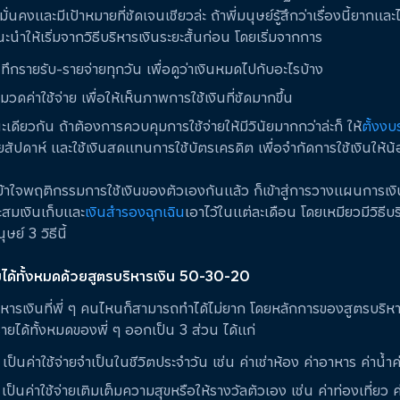
มั่นคงและมีเป้าหมายที่ชัดเจนเชียวล่ะ ถ้าพี่มนุษย์รู้สึกว่าเรื่องนี้ยากแ
นะนำให้เริ่มจากวิธีบริหารเงินระยะสั้นก่อน โดยเริ่มจากการ
ทึกรายรับ-รายจ่ายทุกวัน เพื่อดูว่าเงินหมดไปกับอะไรบ้าง
วดค่าใช้จ่าย เพื่อให้เห็นภาพการใช้เงินที่ชัดมากขึ้น
เดียวกัน ถ้าต้องการควบคุมการใช้จ่ายให้มีวินัยมากกว่าล่ะก็ ให้
ตั้งงบ
ยสัปดาห์ และใช้เงินสดแทนการใช้บัตรเครดิต เพื่อจำกัดการใช้เงินให้น
อเข้าใจพฤติกรรมการใช้เงินของตัวเองกันแล้ว ก็เข้าสู่การวางแผนการเง
สะสมเงินเก็บและ
เงินสำรองฉุกเฉิน
เอาไว้ในแต่ละเดือน โดยเหมียวมีวิธีบร
ษย์ 3 วิธีนี้
ยได้ทั้งหมดด้วยสูตรบริหารเงิน 50-30-20
ริหารเงินที่พี่ ๆ คนไหนก็สามารถทำได้ไม่ยาก โดยหลักการของสูตรบริหาร
ายได้ทั้งหมดของพี่ ๆ ออกเป็น 3 ส่วน ได้แก่
เป็นค่าใช้จ่ายจำเป็นในชีวิตประจำวัน เช่น ค่าเช่าห้อง ค่าอาหาร ค่าน้ำ
เป็นค่าใช้จ่ายเติมเต็มความสุขหรือให้รางวัลตัวเอง เช่น ค่าท่องเที่ยว 