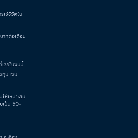
รใช้ชีวิตใน
 บาทต่อเดือน
ี่เลยในงบนี้
งทุน เงิน
ินให้เหมาะสม
ับเป็น 50-
 ๆ จะต้อง