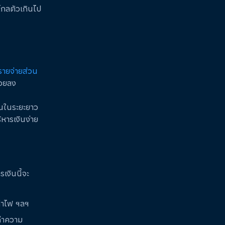
ละไกลตัวเกินไป
รายจ่ายส่วน
้อยลง
ินในระยะยาว
ิหารเงินง่าย
เงินนี้จะ
ค่าไฟ ฯลฯ
ค่าความ