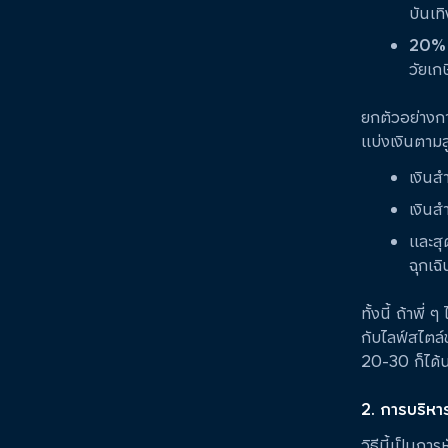
บันเทิ
20%
วัยเก
ยกตัวอย่างก
แบ่งเงินตามส
เงินส
เงินส
และสุ
ฉุกเฉิ
ทั้งนี้ ถ้าพ
กับไลฟ์สไตล
20-30 ก็ได้
2. การบริหา
วิธีนี้เป็นก